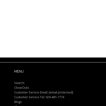
MENU
Search
CloseOuts
Customer Service Email:
[email protected]
Customer Service Tel: 929-481-7774
Blogs