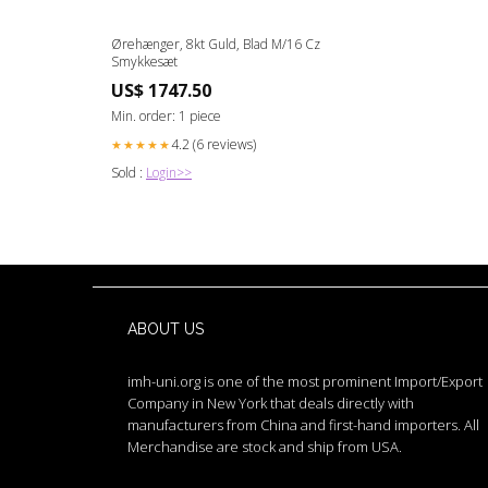
Ørehænger, 8kt Guld, Blad M/16 Cz
Smykkesæt
US$ 1747.50
Min. order: 1 piece
4.2 (6 reviews)
★★★★★
Sold :
Login>>
ABOUT US
imh-uni.org is one of the most prominent Import/Export
Company in New York that deals directly with
manufacturers from China and first-hand importers. All
Merchandise are stock and ship from USA.