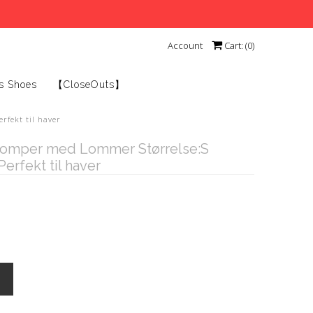
Account
Cart: (
0
)
s Shoes
【CloseOuts】
rfekt til haver
Romper med Lommer Størrelse:S
erfekt til haver