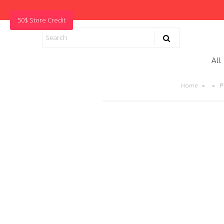
50$ Store Credit
All
Home
»
»
P