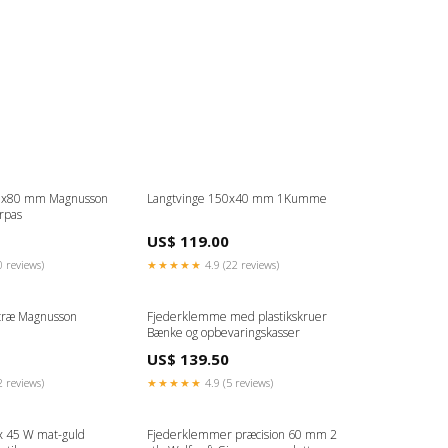
00x80 mm Magnusson
Langtvinge 150x40 mm 1Kumme
rpas
US$ 119.00
0 reviews)
★★★★★
4.9 (22 reviews)
 træ Magnusson
Fjederklemme med plastikskruer
Bænke og opbevaringskasser
US$ 139.50
2 reviews)
★★★★★
4.9 (5 reviews)
x 45 W mat-guld
Fjederklemmer præcision 60 mm 2