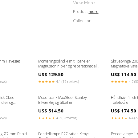
View More
Product
more
Collection:
 mm Havesæt
Monteringsbånd 4 m til paneler
Skruetvinge 2
Magnusson nipler og reparationsdele
Magnetiske vate
til haveslanger
US$ 129.50
US$ 114.50
iews)
★★★★★
4.1 (17 reviews)
★★★★★
4.7 (3
ick Close
Modelbænk MaxSteel Stanley
Håndhøvl finish
idler og
Bilværktøj og tilbehør
Toiletskåle
US$ 514.50
US$ 174.50
iews)
★★★★★
4.7 (5 reviews)
★★★★★
4.4 (2
15 g Ø7 mm Rapid
Pendellampe E27 rattan Kenya
Pendellampe 1 