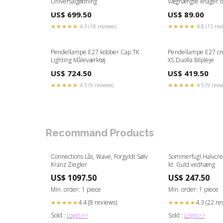
Universalgødning
Væghængte knager og
US$ 699.50
US$ 89.00
★★★★★
4.3 (18 reviews)
★★★★★
4.8 (15 rev
Pendellampe E27 kobber Cap TK
Pendellampe E27 cr
Lighting Måleværktøj
XS Duolla Bilpleje
US$ 724.50
US$ 419.50
★★★★★
4.5 (9 reviews)
★★★★★
4.5 (9 revi
Recommand Products
Connections Lås, Wave, Forgyldt Sølv
Sommerfugl Halvcreo
Kranz Ziegler
kt. Guld vedhæng
US$ 1097.50
US$ 247.50
Min. order: 1 piece
Min. order: 1 piece
4.4 (8 reviews)
4.3 (22 re
★★★★★
★★★★★
Sold :
Login>>
Sold :
Login>>