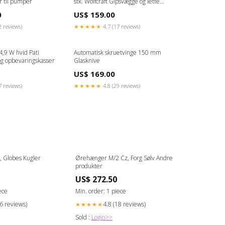
r til pumper
stk. Wolfcraft Gipsvægge og lette
konstruktioner
0
US$ 159.00
2 reviews)
★★★★★
4.7 (17 reviews)
,9 W hvid Pati
Automatisk skruetvinge 150 mm
g opbevaringskasser
Glasknive
US$ 169.00
7 reviews)
★★★★★
4.8 (29 reviews)
, Globes Kugler
Ørehænger M/2 Cz, Forg Sølv Andre
produkter
US$ 272.50
ece
Min. order: 1 piece
16 reviews)
4.8 (18 reviews)
★★★★★
Sold :
Login>>