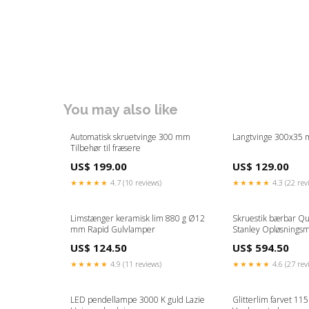
You may also like
Automatisk skruetvinge 300 mm
Langtvinge 300x35
Tilbehør til fræsere
US$ 199.00
US$ 129.00
★★★★★
4.7 (10 reviews)
★★★★★
4.3 (22 rev
Limstænger keramisk lim 880 g Ø12
Skruestik bærbar Qu
mm Rapid Gulvlamper
Stanley Opløsningsm
rensemidler
US$ 124.50
US$ 594.50
★★★★★
4.9 (11 reviews)
★★★★★
4.6 (27 rev
LED pendellampe 3000 K guld Lazie
Glitterlim farvet 1