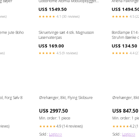
 bøjler
GoodHome Atomia Modulopbygget
Arlena Pakninge
system
US$ 1549.50
US$ 1494.5
iews)
★★★★★
4.1 (30 reviews)
★★★★★
4.5 (2
eme jute Boho
Skruetvinge sæt 4 stk. Magnusson
Bordlampe E14 4
Laservaterpas
Struhm Bænke o
US$ 169.00
US$ 134.50
ews)
★★★★★
4.5 (9 reviews)
★★★★★
4.4 (2
l, Forg Sølv 8
Ørehænger, 8kt, Flying Skibsure
Ørehænger, 8kt
US$ 2997.50
US$ 847.50
Min. order: 1 piece
Min. order: 1 pi
views)
4.9 (14 reviews)
4.2 (
★★★★★
★★★★★
Sold :
Login>>
Sold :
Login>>