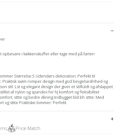
ver
 opbevare i køkkenskuffer eller tage med på farten
mmer Størrelse:S Udendørs dekoration: Perfekt til
t: Praktisk swim romper design med god bevgelsesfrihed og
 stil: Lst og elegant design der giver et stilfuldt og afslappet
tillet af nylon og spandex for hj komfort og fleksibilitet
 komfort, sttte og bedre dkning Indbygget bld bh sttte: Med
rt og sttte Praktiske lommer: Perfekt
urns
Price Match