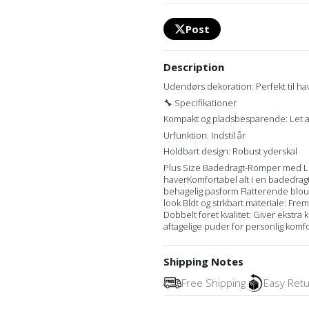
Post
Description
Udendørs dekoration: Perfekt til ha
🔧 Specifikationer
Kompakt og pladsbesparende: Let at
Urfunktion: Indstil år
Holdbart design: Robust yderskal
Plus Size Badedragt-Romper med Lo
haverKomfortabel alt i en badedrag
behagelig pasform Flatterende blouson
look Bldt og strkbart materiale: Frems
Dobbelt foret kvalitet: Giver ekstra
aftagelige puder for personlig komfo
Shipping Notes
Free Shipping
Easy Ret