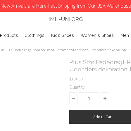
New Arrivals are Here-Fast Shipping from Our USA Warehouse
IMH-UNI.ORG
 Products
Clothings
Kids Shoes
Women's Shoes
Men'
lus Size Badedragt-Romper med Lommer Størrelse:S Udendørs dekoration: Pe
Plus Size Badedragt-
Udendørs dekoration: P
$164.50
Quantity