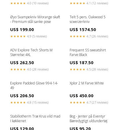
★★★★★
4.0 (10 reviews)
★★★★★
4.1 (12 reviews)
Øyo Svampekniv M/orange skaft
Telt 5 pers. Oakwood 5
- Premium stål sanke pose
scweizerkniv
US$ 199.00
US$ 1574.50
★★★★★
4.9 (5 reviews)
★★★★★
4.7 (26 reviews)
ADV Explore Tech Shorts M
Frequent SS sweatshirt
Størrelse:4XL
Farve:Black
US$ 262.50
US$ 187.50
★★★★★
4.0 (28 reviews)
★★★★★
4.5 (28 reviews)
Explore Padded Glove 994-14-
Xplor 2 M Farve:White
49
US$ 206.50
US$ 450.00
★★★★★
4.8 (15 reviews)
★★★★★
4.7 (27 reviews)
Stabiliotherm Træ Krus vild mad
Bog - Jenter på Eventyr
I køkkenet
Bæredygtigt uldundertøj
US$ 129.00
US$ 95.20