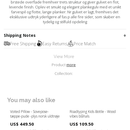
brstede overflade fremhver trets struktur og giver gulvet en flot,
levende finish. Oplev et smukt og elegant plankegulv med et unikt
farvespil og flotte, lange planker. Nr gulvet er lagt, fremhves det
eksklusive udtryk yderligere af fas p alle fire sider, som skaber en
tydelig og stilfuld opdeling
Shipping Notes
Free Shipping
Easy Returns
Price Match
View More
Product
more
Collection:
You may also like
Voited Pillow - Sovepose-
Roadtyping Kids Bottle - Wood
tæppe-pude -plys norsk uldtrøje
vibes blåhals
US$ 449.50
US$ 109.50