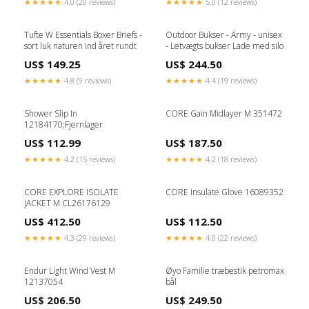
★★★★★
4.0 (20 reviews)
★★★★★
5.0 (12 reviews)
Tufte W Essentials Boxer Briefs -
Outdoor Bukser - Army - unisex
sort luk naturen ind året rundt
- Letvægts bukser Lade med silo
US$ 149.25
US$ 244.50
★★★★★
4.8 (9 reviews)
★★★★★
4.4 (19 reviews)
Shower Slip In
CORE Gain Midlayer M 351472
12184170;Fjernlager
US$ 112.99
US$ 187.50
★★★★★
4.2 (15 reviews)
★★★★★
4.2 (18 reviews)
CORE EXPLORE ISOLATE
CORE Insulate Glove 16089352
JACKET M CL26176129
US$ 412.50
US$ 112.50
★★★★★
4.3 (29 reviews)
★★★★★
4.0 (22 reviews)
Endur Light Wind Vest M
Øyo Familie træbestik petromax
12137054
bål
US$ 206.50
US$ 249.50