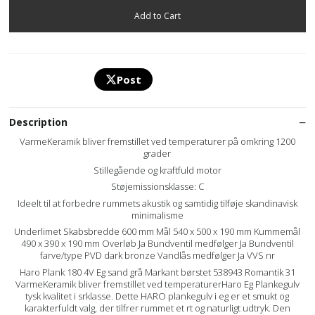
Post
Description
VarmeKeramik bliver fremstillet ved temperaturer på omkring 1200
grader
Stillegående og kraftfuld motor
Støjemissionsklasse: C
Ideelt til at forbedre rummets akustik og samtidig tilføje skandinavisk
minimalisme
Underlimet Skabsbredde 600 mm Mål 540 x 500 x 190 mm Kummemål
490 x 390 x 190 mm Overløb Ja Bundventil medfølger Ja Bundventil
farve/type PVD dark bronze Vandlås medfølger Ja VVS nr
Haro Plank 180 4V Eg sand grå Markant børstet 538943 Romantik 31
VarmeKeramik bliver fremstillet ved temperaturerHaro Eg Plankegulv
tysk kvalitet i srklasse. Dette HARO plankegulv i eg er et smukt og
karakterfuldt valg, der tilfrer rummet et rt og naturligt udtryk. Den