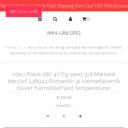
New Arrivals are Here-Fast Shipping from Our USA Warehouse
50$ Store Credit
0
IMH-UNI.ORG
Home
»
»
Haro Plank 180 4V Eg sand grå Markant børstet 538943
Romantik 31 VarmeKeramik bliver fremstillet ved temperaturer
Haro Plank 180 4V Eg sand grå Markant
børstet 538943 Romantik 31 VarmeKeramik
bliver fremstillet ved temperaturer
$1265.00
Quantity