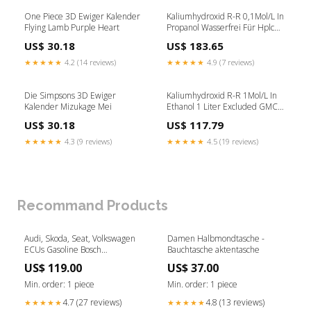
One Piece 3D Ewiger Kalender
Kaliumhydroxid R-R 0,1Mol/L In
Flying Lamb Purple Heart
Propanol Wasserfrei Für Hplc
500ml Exclude GMC GB
US$ 30.18
US$ 183.65
★★★★★
4.2 (14 reviews)
★★★★★
4.9 (7 reviews)
Die Simpsons 3D Ewiger
Kaliumhydroxid R-R 1Mol/L In
Kalender Mizukage Mei
Ethanol 1 Liter Excluded GMC
GB
US$ 30.18
US$ 117.79
★★★★★
4.3 (9 reviews)
★★★★★
4.5 (19 reviews)
Recommand Products
Audi, Skoda, Seat, Volkswagen
Damen Halbmondtasche -
ECUs Gasoline Bosch
Bauchtasche aktentasche
MED9.5.10 with 95080 0 261
US$ 119.00
US$ 37.00
S02 014 Immo Off ECU
Min. order: 1 piece
Min. order: 1 piece
4.7 (27 reviews)
4.8 (13 reviews)
★★★★★
★★★★★