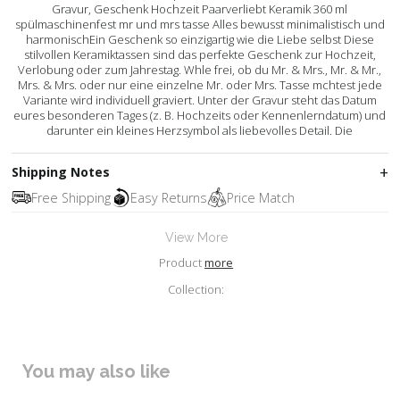
Gravur, Geschenk Hochzeit Paarverliebt Keramik 360 ml
spülmaschinenfest mr und mrs tasse Alles bewusst minimalistisch und
harmonischEin Geschenk so einzigartig wie die Liebe selbst Diese
stilvollen Keramiktassen sind das perfekte Geschenk zur Hochzeit,
Verlobung oder zum Jahrestag. Whle frei, ob du Mr. & Mrs., Mr. & Mr.,
Mrs. & Mrs. oder nur eine einzelne Mr. oder Mrs. Tasse mchtest jede
Variante wird individuell graviert. Unter der Gravur steht das Datum
eures besonderen Tages (z. B. Hochzeits oder Kennenlerndatum) und
darunter ein kleines Herzsymbol als liebevolles Detail. Die
Shipping Notes
Free Shipping
Easy Returns
Price Match
View More
Product
more
Collection:
You may also like