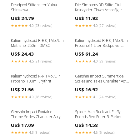
Deadpool Stiftehalter Yuina
Die Simpsons 3D Stifte-Etui
Shirakawa
Krusty der Clown Actionfigur
US$ 24.79
US$ 11.92
★★★★★
4.0 (23 reviews)
★★★★★
4.0 (27 reviews)
Kaliumhydroxid R-R 0,1Mol/L In
Kaliumhydroxid R-R 0,1Mol/L In
Methanol 250ml DMSO
Propanol 1 Liter Backpulver
Natriumbicarbonat
US$ 24.43
US$ 61.24
★★★★★
4.5 (21 reviews)
★★★★★
4.0 (29 reviews)
Kaliumhydroxid R-R 1Mol/L In
Genshin Impact Summertide
Propanol 100ml Erythrit
Scales and Tales Charakter Acryl
Figur: Nilou M;;Koei Tecmo
US$ 21.56
US$ 16.92
Games
★★★★★
4.0 (18 reviews)
★★★★★
4.1 (24 reviews)
Genshin Impact Fontaine
Spider-Man Rucksack Fluffy
Theme Series Charakter Acryl
Friends Red Peter B. Parker
Figur: Emilie VP;;Union Creative
US$ 17.09
US$ 14.58
★★★★★
4.3 (8 reviews)
★★★★★
4.6 (5 reviews)