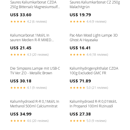
Saures Kaliumkarbonat CZDA
Saures Kaliumkarbonat CZ 250g
250g Bittersalz Magnesiumsulfat
Malachitgrün
Heptahydrat
US$ 33.60
US$ 19.79
★★★★★
4.2 (6 reviews)
★★★★★
4.4 (9 reviews)
Kaliumcarbonat 1Mol/L In
Pac-Man Mood Light-Lampe 3D
sauren Medien R-R MIXED
Ghost Ai Hayasaka
500ml Zinkcitrat
US$ 21.45
US$ 16.41
★★★★★
4.3 (20 reviews)
★★★★★
4.4 (18 reviews)
Die Simpsons Lampe mit USB-C
Kaliumhydrogenphthalat CZDA
TV Ver.ZO - Metallic Brown
100g Excluded GMC FR
US$ 30.18
US$ 71.89
★★★★★
4.1 (9 reviews)
★★★★★
5.0 (21 reviews)
Kaliumhydroxid R-R 0,1Mol/L In
Kaliumhydroxid R-R 0,01Mol/L
Methanol 500ml Calciumnitrat
In Propanol 100ml Rizinusöl
US$ 34.99
US$ 27.38
★★★★★
4.6 (20 reviews)
★★★★★
5.0 (9 reviews)