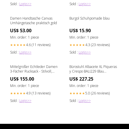
Sold :
Login>>
Sold :
Login>>
Damen Handtasche Canvas
Burgol Schuhpomade blau
Umhängetasche praktisch gold
US$ 53.00
US$ 15.90
Min. order: 1 piece
Min. order: 1 piece
4.6 (11 reviews)
4.3 (23 reviews)
★★★★★
★★★★★
Sold :
Login>>
Sold :
Login>>
Mittelgroßer Echtleder Damen
Bürostuhl Albacete XL Piqueras
3-Fächer Rucksack - Stilvoll,
y Crespo BALI229 Blau
Geräumig & Praktisch canvas
Rodenstock
US$ 155.00
US$ 227.25
Min. order: 1 piece
Min. order: 1 piece
4.9 (13 reviews)
5.0 (26 reviews)
★★★★★
★★★★★
Sold :
Login>>
Sold :
Login>>