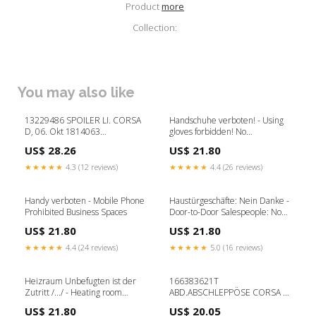
Product
more
Collection:
You may also like
13229486 SPOILER LI. CORSA
Handschuhe verboten! - Using
D, 06. Okt 1814063
gloves forbidden! No
Modell_NEBELLAMPEN SET
Hoverboards
US$ 28.26
US$ 21.80
DIVERSE
★★★★★
4.3 (12 reviews)
★★★★★
4.4 (26 reviews)
Handy verboten - Mobile Phone
Haustürgeschäfte: Nein Danke -
Prohibited Business Spaces
Door-to-Door Salespeople: No
Thank /.../ Security and Safety
US$ 21.80
US$ 21.80
★★★★★
4.4 (24 reviews)
★★★★★
5.0 (16 reviews)
Heizraum Unbefugten ist der
166383621T
Zutritt /.../ - Heating room
ABD.ABSCHLEPPÖSE CORSA F,
Unauthorized persons /.../ No
20-23 VORN, 1816154
US$ 21.80
US$ 20.05
Littering
HYUNDAI SONATA