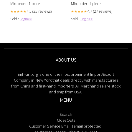
Min. order: 1 piece
Min. order: 1 piece
4.5 (25 reviews)
4.7 (27 reviews)
★★★★★
★★★★★
Sold :
Login>>
Sold :
Login>>
ABOUT US
imh-uni.org is one of the most prominent Import/Export
Company in New York that deals directly with manufacturers
from China and first-hand importers. All Merchandise are stock
and ship from USA.
MENU
Search
CloseOuts
Customer Service Email:
[email protected]