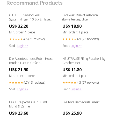
Recommand Products
GILLETTE SensorExcel
DiceWar: Rise of Xeladron
Systemklingen 10 Stk Einlagen
(Erweiterung) dice
& Pants
US$ 32.20
US$ 18.90
Min. order: 1 piece
Min. order: 1 piece
4.5 (21 reviews)
4.9 (23 reviews)
★★★★★
★★★★★
Sold :
Login>>
Sold :
Login>>
Die Abenteuer des Robin Hood:
NEUTRALSEIFE liq Flasche 1 kg
Bruder Tuck in Gefahr
Geschenkset
(Erweiterung) insert
US$ 21.90
US$ 11.80
Min. order: 1 piece
Min. order: 1 piece
4.7 (13 reviews)
4.3 (27 reviews)
★★★★★
★★★★★
Sold :
Login>>
Sold :
Login>>
LA CURA Jojoba Oel 100 ml
Die Rote Kathedrale insert
Mund & Zähne
US$ 23.60
US$ 25.90