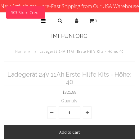
New Arrivals are Here-Fast Shipping from Our USA Warehouse
50$ Store Credit
0
IMH-UNI.ORG
Home
»
»
Ladegerät 24V 11Ah Erste Hilfe Kits - Höhe: 40
Ladegerät 24V 11Ah Erste Hilfe Kits - Höhe:
40
$325.88
Quantity