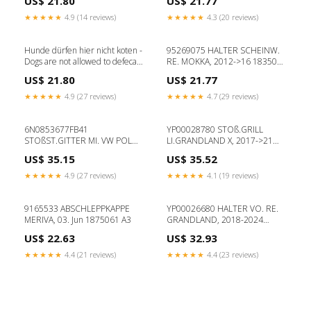
US$ 21.80
US$ 21.77
★★★★★
4.9 (14 reviews)
★★★★★
4.3 (20 reviews)
Hunde dürfen hier nicht koten -
95269075 HALTER SCHEINW.
Dogs are not allowed to defecate
RE. MOKKA, 2012->16 1835012
/.../ Größe:300x200mm
1960-2000
US$ 21.80
US$ 21.77
★★★★★
4.9 (27 reviews)
★★★★★
4.7 (29 reviews)
6N0853677FB41
YP00028780 STOß.GRILL
STOßST.GITTER MI. VW POLO,
LI.GRANDLAND X, 2017->21
99-01 2204045 COMBO
1851147 Marke_HONDA
US$ 35.15
US$ 35.52
★★★★★
4.9 (27 reviews)
★★★★★
4.1 (19 reviews)
9165533 ABSCHLEPPKAPPE
YP00026680 HALTER VO. RE.
MERIVA, 03. Jun 1875061 A3
GRANDLAND, 2018-2024
1851062 ASTRA K
US$ 22.63
US$ 32.93
★★★★★
4.4 (21 reviews)
★★★★★
4.4 (23 reviews)