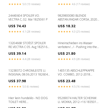
★★★★★
5.0 (13 reviews)
★★★★★
4.6 (17 reviews)
24440604 SPOILER VO.
9829800080 BLENDE
VECTRA C, 02. Mai 1825061 P
ABSTAN.RADAR CORSA, 2020-
> 1816131
US$ 74.43
US$ 18.32
Modell_MOTORHAUBE
TALENTO
★★★★★
4.1 (28 reviews)
★★★★★
4.3 (25 reviews)
13204668 STOßST.SPOILER
Hineinschieben ins Wasser
RE.VECTRA C 05. Aug 1825164
verboten/.../ - Pushing into the
OPEL ASTRA G
water prohibited/.../ No
US$ 39.14
US$ 21.80
Chewing Gum
★★★★★
4.4 (28 reviews)
★★★★★
4.9 (28 reviews)
13238372 CHROMLEISTE LI.
1405135 ABSCHLEPPKAPPE
INSIGNIA, 08.06.2013 1826043
VO. COMBO, 2012-2018
CITROEN C3
VORN, 1886754 Modell_L200
US$ 37.98
US$ 23.48
★★★★★
5.0 (6 reviews)
★★★★★
4.5 (16 reviews)
Hier kein hundeklo - NO DOG
95269074 HALTER SCHEINW.
TOILET HERE
LI. MOKKA, 2012->16 1835013
Material:Aufkleber
Baujahr_2018-2024