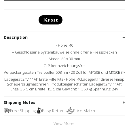
Post
Description
- Höhe: 40
– Geschlossene Systembauweise ohne offene Fliessstrecken
Masse: 80 x 30 mm
CLP-kennzeichnungsfrei
Verpackungsdaten Treibteller 508mm / 20 Zoll für MY50B und MX50BB>
Ladegerät 24V 11Ah Erste Hilfe Kits - Höhe: 40Ladegert fr diverse Fimap
Scheuersaugmaschinen. Produkteigenschaften Ladegert 24V 11Ah:
Lnge: 35. 5 cm Breite: 15. 5 cm Gewicht: 1. 350 kg Spannung: 24V
Shipping Notes
Free Shipping
Easy Returns
Price Match
View More