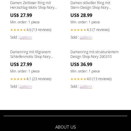
Damen Zeitloser Ring mit
Damen stilvoller Ring mit
Herzschlag-Motiv Shop Nory
Stern-Design Shop Nory
Größe:Größe: verstellbar
1688jewelry2026
US$ 27.99
US$ 28.99
Min. order: 1 piece
Min. order: 1 piece
4.6 (13 reviews)
4.3 (7 reviews)
★★★★★
★★★★★
Sold :
Login>>
Sold :
Login>>
Damenring mit filigranem
Damenring mit strukturiertem
Schleifenmotiv Shop Nory
Design Shop Nory 260310
Größe:Größe: verstellbar
US$ 27.99
US$ 36.99
Min. order: 1 piece
Min. order: 1 piece
4.1 (23 reviews)
4.0 (13 reviews)
★★★★★
★★★★★
Sold :
Login>>
Sold :
Login>>
ABOUT US