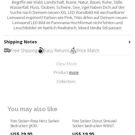
Begriffe wie Wald, Landschaft, Bume, Natur, Baum, Ruhe, Stille,
Wasserfall, Fluss, Tauben, Schwne, See, Vgel haben Dich auf der
Suche nach Deinem neuen XXL LED Wandbild mit wechselbarer
Leinwand inspiriert? Farben wie Pink, Trkis drfen auf Deinem neuen
Leinwand LED Bild im Panorama Hochformat nicht fehlen und
Leuchtbilder im Natrlich Realistisch, Mixed Media Stil passen
Shipping Notes
Free Shipping
Easy Returns
Price Match
View More
Product
more
Collection:
You may also like
Foto Socken Rosa Herz Socken
Foto Socken Donut Streusel
Bedrucken JJK39.
Socken bedrucken WW67.
US$ 29.95
US$ 19.95