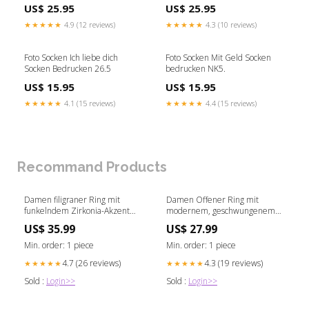
US$ 25.95
US$ 25.95
★★★★★
4.9 (12 reviews)
★★★★★
4.3 (10 reviews)
Foto Socken Ich liebe dich
Foto Socken Mit Geld Socken
Socken Bedrucken 26.5
bedrucken NK5.
US$ 15.95
US$ 15.95
★★★★★
4.1 (15 reviews)
★★★★★
4.4 (15 reviews)
Recommand Products
Damen filigraner Ring mit
Damen Offener Ring mit
funkelndem Zirkonia-Akzent
modernem, geschwungenem
Shop Nory omaika
Design Shop Nory Farbe:Silber
US$ 35.99
US$ 27.99
Min. order: 1 piece
Min. order: 1 piece
4.7 (26 reviews)
4.3 (19 reviews)
★★★★★
★★★★★
Sold :
Login>>
Sold :
Login>>