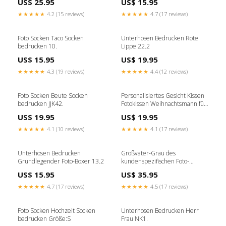
US$ 25.95
US$ 15.95
★★★★★
4.2 (15 reviews)
★★★★★
4.7 (17 reviews)
Foto Socken Taco Socken
Unterhosen Bedrucken Rote
bedrucken 10.
Lippe 22.2
US$ 15.95
US$ 19.95
★★★★★
4.3 (19 reviews)
★★★★★
4.4 (12 reviews)
Foto Socken Beute Socken
Personalisiertes Gesicht Kissen
bedrucken JJK42.
Fotokissen Weihnachtsmann für
Mama YXXS01.
US$ 19.95
US$ 19.95
★★★★★
4.1 (10 reviews)
★★★★★
4.1 (17 reviews)
Unterhosen Bedrucken
Großvater-Grau des
Grundlegender Foto-Boxer 13.2
kundenspezifischen Foto-
Pyjama-#1 50.
US$ 15.95
US$ 35.95
★★★★★
4.7 (17 reviews)
★★★★★
4.5 (17 reviews)
Foto Socken Hochzeit Socken
Unterhosen Bedrucken Herr
bedrucken Größe:S
Frau NK1.