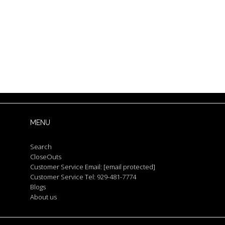
MENU
Search
CloseOuts
Customer Service Email:
[email protected]
Customer Service Tel: 929-481-7774
Blogs
About us