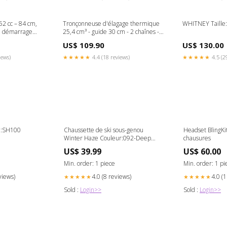
52 cc – 84 cm,
Tronçonneuse d'élagage thermique
WHITNEY Taille
s, démarrage
25,4 cm³ - guide 30 cm - 2 chaînes -
EE BELGIUM
CHESTER STANDARD RATES
US$ 109.90
US$ 130.00
iews)
★★★★★
4.4 (18 reviews)
★★★★★
4.5 (2
le:SH100
Chaussette de ski sous-genou
Headset BlingKi
Winter Haze Couleur:092-Deep
chausures
Navy
US$ 39.99
US$ 60.00
Min. order: 1 piece
Min. order: 1 pi
views)
4.0 (8 reviews)
4.0 (
★★★★★
★★★★★
Sold :
Login>>
Sold :
Login>>