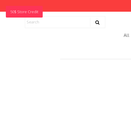
50$ Store Credit
All