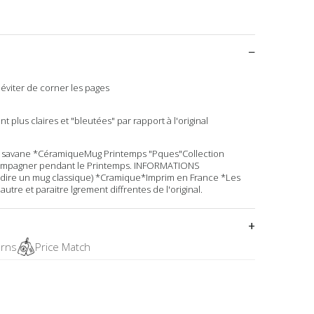
 éviter de corner les pages
 plus claires et "bleutées" par rapport à l'original
savane *CéramiqueMug Printemps "Pques"Collection
compagner pendant le Printemps. INFORMATIONS
dire un mug classique) *Cramique*Imprim en France *Les
utre et paraitre lgrement diffrentes de l'original.
urns
Price Match