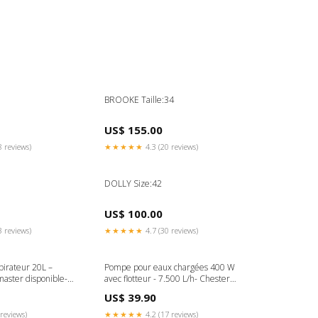
BROOKE Taille:34
US$ 155.00
8 reviews)
★★★★★
4.3 (20 reviews)
DOLLY Size:42
US$ 100.00
3 reviews)
★★★★★
4.7 (30 reviews)
pirateur 20L –
Pompe pour eaux chargées 400 W
aster disponible-
avec flotteur - 7.500 L/h- Chester
FREE 3 TO 5 DAYS
US$ 39.90
reviews)
★★★★★
4.2 (17 reviews)