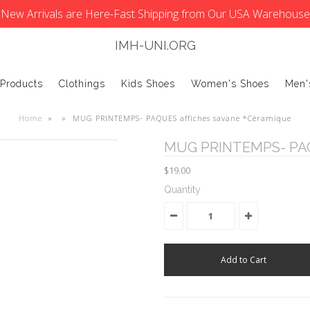
New Arrivals are Here-Fast Shipping from Our USA Warehouse
IMH-UNI.ORG
 Products
Clothings
Kids Shoes
Women's Shoes
Men'
Home
»
»
MUG PRINTEMPS- PAQUES affiches savane *Céramique
MUG PRINTEMPS- PAQU
$19.00
Quantity