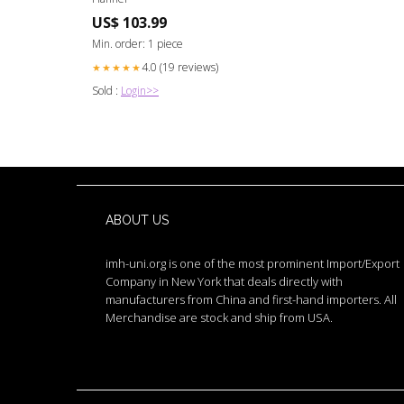
US$ 103.99
Min. order: 1 piece
4.0 (19 reviews)
★★★★★
Sold :
Login>>
ABOUT US
imh-uni.org is one of the most prominent Import/Export
Company in New York that deals directly with
manufacturers from China and first-hand importers. All
Merchandise are stock and ship from USA.