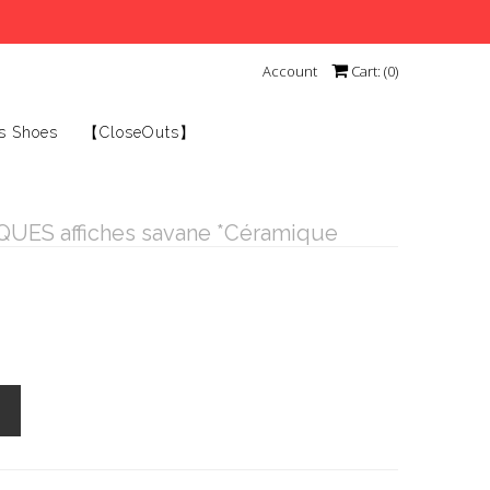
Account
Cart: (
0
)
s Shoes
【CloseOuts】
ES affiches savane *Céramique