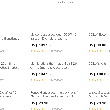
Collection:
ur
Motobineuse électrique 1500W - 6
DOLLY Size:44
multifonctions-
fraises - 40 cm de largeur,
O 5 DAYS
profondeur 22 cm FREE 3 TO 5
US$ 189.90
US$ 90.00
DAYS
ews)
★★★★★
4.2 (10 reviews)
★★★★★
5.0 (1
20L – filtre
Multifonctions thermique 4 en 1 26
DOLLY shorts
lettes & forte
cm³ - démarrage électrique
e-magasin
STANDARD RATES
US$ 184.95
US$ 100.00
iews)
★★★★★
4.9 (26 reviews)
★★★★★
5.0 (1
 2 chaînes 72
Renvoi d'angle pour multifonctions 4
Lots de 5 sacs as
nneuse -
EN 1 et débroussailleuse thermique
Compatible Vacm
D RATES
- CHESTER STANDARD RATES
magasin
US$ 29.90
US$ 29.90
ews)
★★★★★
4.8 (23 reviews)
★★★★★
4.3 (8 