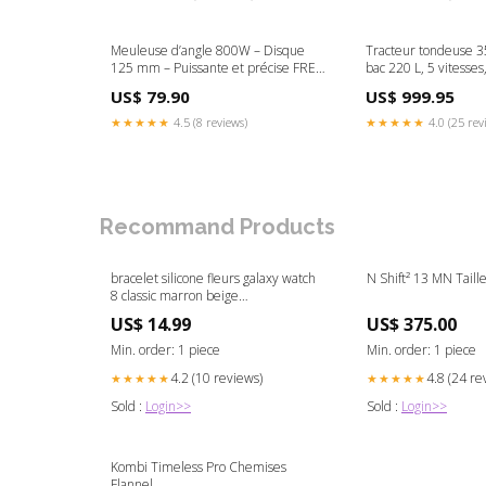
Meuleuse d’angle 800W – Disque
Tracteur tondeuse 3
125 mm – Puissante et précise FREE
bac 220 L, 5 vitesse
BELGIUM ONLY
électrique, LED FR
US$ 79.90
US$ 999.95
ONLY
★★★★★
4.5 (8 reviews)
★★★★★
4.0 (25 rev
Recommand Products
bracelet silicone fleurs galaxy watch
N Shift² 13 MN Tail
8 classic marron beige
variant_9189503VX-001-XOA
US$ 14.99
US$ 375.00
Min. order: 1 piece
Min. order: 1 piece
4.2 (10 reviews)
4.8 (24 re
★★★★★
★★★★★
Sold :
Login>>
Sold :
Login>>
Kombi Timeless Pro Chemises
Flannel