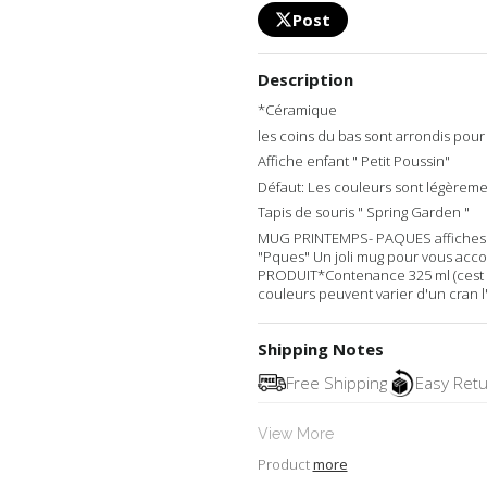
Post
Description
*Céramique
les coins du bas sont arrondis pour
Affiche enfant " Petit Poussin"
Défaut: Les couleurs sont légèrement
Tapis de souris " Spring Garden "
MUG PRINTEMPS- PAQUES affiches 
"Pques" Un joli mug pour vous ac
PRODUIT*Contenance 325 ml (cest 
couleurs peuvent varier d'un cran l'a
Shipping Notes
Free Shipping
Easy Ret
View More
Product
more