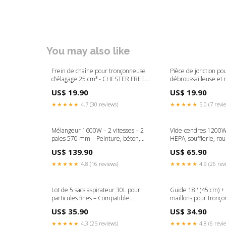
You may also like
Frein de chaîne pour tronçonneuse
Pièce de jonction po
d'élagage 25 cm³ - CHESTER FREE
débroussailleuse et 
BELGIUM ONLY
CHESTER FREE 3 T
US$ 19.90
US$ 19.90
★★★★★
4.7 (30 reviews)
★★★★★
5.0 (7 revi
Mélangeur 1600W – 2 vitesses – 2
Vide-cendres 1200W 
pales 570 mm – Peinture, béton,
HEPA, soufflerie, rou
ciment disponible-magasin
aspiration disponibl
US$ 139.90
US$ 65.90
★★★★★
4.8 (16 reviews)
★★★★★
4.9 (26 rev
Lot de 5 sacs aspirateur 30L pour
Guide 18'' (45 cm) +
particules fines – Compatible
maillons pour tronço
Vacmaster FREE BELGIUM ONLY
CHESTER STANDAR
US$ 35.90
US$ 34.90
★★★★★
4.3 (25 reviews)
★★★★★
4.8 (6 revi