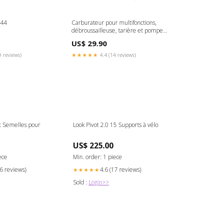
:44
Carburateur pour multifonctions,
débroussailleuse, tarière et pompe à
eau - CHESTER FREE 3 TO 5 DAYS
US$ 29.90
9 reviews)
★★★★★
4.4 (14 reviews)
t Semelles pour
Look Pivot 2.0 15 Supports à vélo
US$ 225.00
ece
Min. order: 1 piece
16 reviews)
4.6 (17 reviews)
★★★★★
Sold :
Login>>