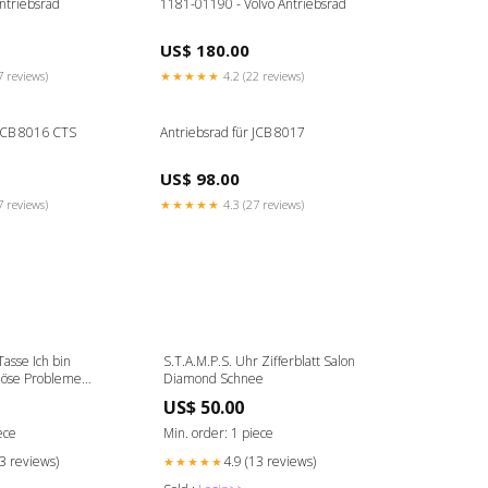
ntriebsrad
1181-01190 - Volvo Antriebsrad
US$ 180.00
7 reviews)
★★★★★
4.2 (22 reviews)
 JCB 8016 CTS
Antriebsrad für JCB 8017
US$ 98.00
7 reviews)
★★★★★
4.3 (27 reviews)
Tasse Ich bin
S.T.A.M.P.S. Uhr Zifferblatt Salon
 löse Probleme
Diamond Schnee
US$ 50.00
ece
Min. order: 1 piece
13 reviews)
4.9 (13 reviews)
★★★★★