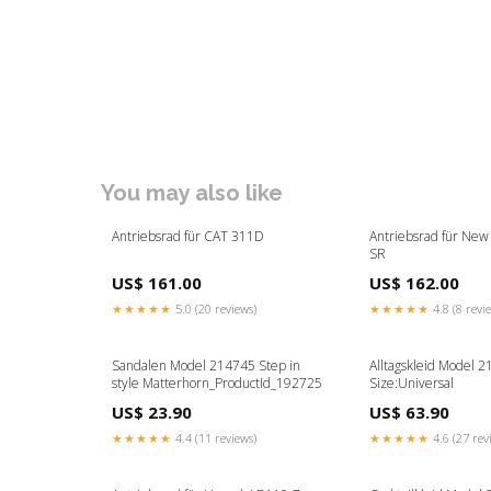
You may also like
Antriebsrad für CAT 311D
Antriebsrad für New
SR
US$ 161.00
US$ 162.00
★★★★★
5.0 (20 reviews)
★★★★★
4.8 (8 revi
Sandalen Model 214745 Step in
Alltagskleid Model 2
style Matterhorn_ProductId_192725
Size:Universal
US$ 23.90
US$ 63.90
★★★★★
4.4 (11 reviews)
★★★★★
4.6 (27 rev