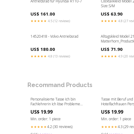
Antriebsrad für Hyundai R110-7
Cocktailkleid Model 
Size:S/M
US$ 161.00
US$ 63.90
★★★★★
4.5 (12 reviews)
★★★★★
4.8 (27 rev
14520418 - Volvo Antriebsrad
Alltagskleid Model 2
Matterhorn_Product
US$ 180.00
US$ 71.90
★★★★★
4.8 (13 reviews)
★★★★★
4.9 (20 rev
Recommand Products
Personalisierte Tasse Ich bin
Tasse mit Beruf und
Fachlehrerin Ich löse Probleme
Hotelfachfrauen Pers
Beruf Available Product:Tasse mit
0036-029
US$ 19.99
US$ 19.99
Herz Henkel
Min. order: 1 piece
Min. order: 1 piece
4.2 (30 reviews)
4.3 (29 re
★★★★★
★★★★★