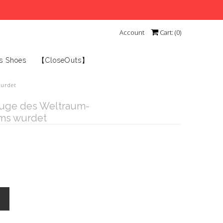
Account
Cart: (
0
)
s Shoes
【CloseOuts】
wurdet
Zuge des Weltraum-
ms wurdet