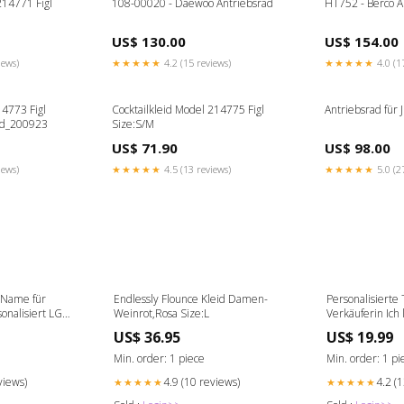
214771 Figl
108-00020 - Daewoo Antriebsrad
HT752 - Berco A
US$ 130.00
US$ 154.00
iews)
★★★★★
4.2 (15 reviews)
★★★★★
4.0 (1
14773 Figl
Cocktailkleid Model 214775 Figl
Antriebsrad für
Id_200923
Size:S/M
US$ 71.90
US$ 98.00
iews)
★★★★★
4.5 (13 reviews)
★★★★★
5.0 (2
 Name für
Endlessly Flounce Kleid Damen-
Personalisierte 
onalisiert LGD-
Weinrot,Rosa Size:L
Verkäuferin Ich
611421
US$ 36.95
US$ 19.99
Min. order: 1 piece
Min. order: 1 pi
views)
4.9 (10 reviews)
4.2 (
★★★★★
★★★★★