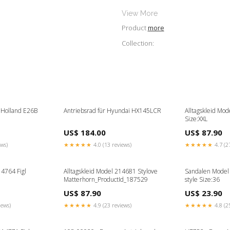
View More
Product
more
Collection:
 Holland E26B
Antriebsrad für Hyundai HX145LCR
Alltagskleid Mo
Size:XXL
US$ 184.00
US$ 87.90
ews)
★★★★★
4.0 (13 reviews)
★★★★★
4.7 (2
14764 Figl
Alltagskleid Model 214681 Stylove
Sandalen Model
Matterhorn_ProductId_187529
style Size:36
US$ 87.90
US$ 23.90
iews)
★★★★★
4.9 (23 reviews)
★★★★★
4.8 (2