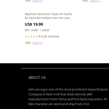
Sold :
Login>>
Sold :
Login>>
Abschied Geschenk Tasse mit Name
für Fachinformatikerinnen Art Line
Erster Kuss
US$ 19.99
Min. order: 1 piece
4.6 (20 reviews)
★★★★★
Sold :
Login>>
ABOUT US
imh-uni.org is one of the most prominent Import/Export
Company in New York that deals directly with
manufacturers from China and first-hand importers. All
Merchandise are stock and ship from USA.