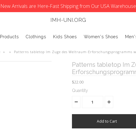
New Arrivals are Here-Fast Shipping from Our USA Warehouse
IMH-UNI.ORG
 Products
Clothings
Kids Shoes
Women's Shoes
Men'
e
»
»
Patterns tabletop Im Zuge des Weltraum-Erforschungsprogramms 
Patterns tabletop Im 
Erforschungsprogram
$22.00
Quantity