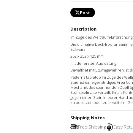
Post
Description
Im Zuge des Weltraum-Erforschung
Die ultimative Deck-Box für Sammler
Schwarz
252 x 252 x 125 mm
mit der ersten Ausrüstung
Bewaffnet mit Sturmgewehren ist di
Patterns tabletop Im Zuge des Wel
Spiel ist ein eigenstndiges Area Co
Mechanik des spannenden Duell Spi
Stoffspielmatte verteilt. Ihr als K
gegen einen Stein in eurer Hand a
zu besetzen oder zu erweitern. Geht
Shipping Notes
Free Shipping
Easy Ret