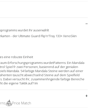
sprogramms wurdet ihr auserwählt
karten - der Ultimate Guard Flip'n'Tray 133+ XenoSkin
es eine robuste Einheit
traum-Erforschungsprogramms wurdetPatterns: Ein Mandala
ntrol Spiel fr zwei Personen, basierend auf der genialen
els Mandala. 54 farbige Mandala Steine werden auf einer
ontrahenten tauscht abwechselnd Steine auf dem Spielfeld
us. Dabei versucht ihr, zusammenhngende farbige Bereiche
 die eigene Taktik auf? Im
urns
Price Match