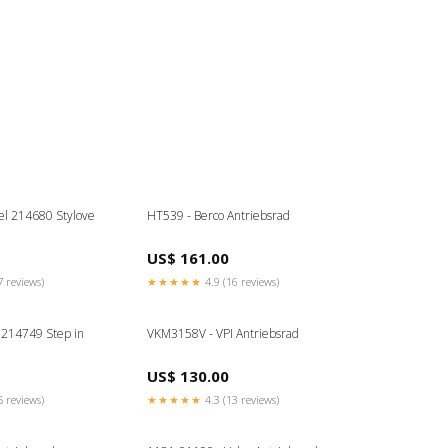
del 214680 Stylove
HT539 - Berco Antriebsrad
US$ 161.00
7 reviews)
★★★★★
4.9 (16 reviews)
 214749 Step in
VKM3158V - VPI Antriebsrad
US$ 130.00
5 reviews)
★★★★★
4.3 (13 reviews)