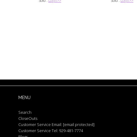
Sold :
Login>>
Sold :
Login>>
MENU
Search
CloseOuts
Customer Service Email:
[email protected]
Customer Service Tel: 929-481-7774
Blogs