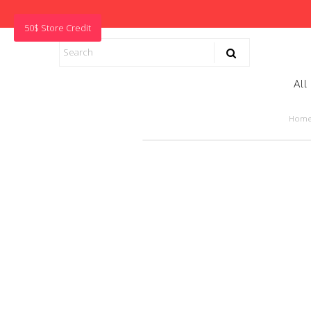
50$ Store Credit
All
Hom